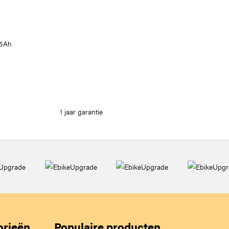
15Ah
1 jaar garantie
orieën
Populaire producten