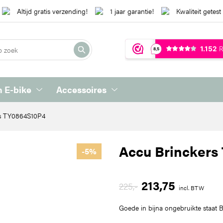
Altijd gratis verzending!
1 jaar garantie!
Kwaliteit getest
 E-bike
Accessoires
rs TY0864S10P4
Accu Brinckers
-5%
213,75
225
,-
incl. BTW
Goede in bijna ongebruikte staat 