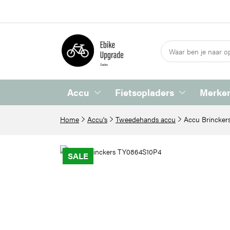
Accu
Fietsopladers
Merken
Home
Accu's
Tweedehands accu
Accu Brincke
SALE