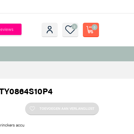
0
0
 TY0864S10P4
TOEVOEGEN AAN VERLANGLIJST
Brinckers accu