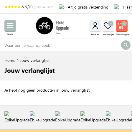
8.5/10
Altijd gratis verzending!
1 jaa
(1149 reviews)
0
0
Menu
Account
Verlanglijst
Winkelwagen
Home
Jouw verlanglijst
Jouw verlanglijst
Je hebt nog geen producten in jouw verlanglijst