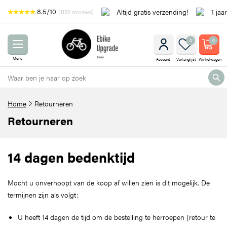
8.5/10
Altijd gratis verzending!
1 jaa
(1152 reviews)
0
0
Menu
Account
Verlanglijst
Winkelwagen
Home
Retourneren
Retourneren
14 dagen bedenktijd
Mocht u onverhoopt van de koop af willen zien is dit mogelijk. De
termijnen zijn als volgt:
U heeft 14 dagen de tijd om de bestelling te herroepen (retour te