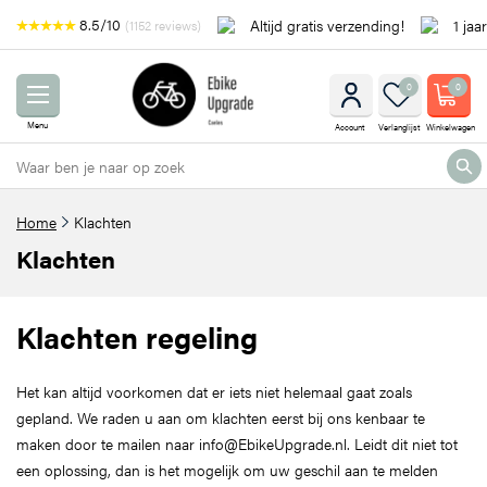
8.5/10
Altijd gratis verzending!
1 jaa
(1152 reviews)
0
0
Menu
Account
Verlanglijst
Winkelwagen
Home
Klachten
Klachten
Klachten regeling
Het kan altijd voorkomen dat er iets niet helemaal gaat zoals
gepland. We raden u aan om klachten eerst bij ons kenbaar te
maken door te mailen naar info@EbikeUpgrade.nl. Leidt dit niet tot
een oplossing, dan is het mogelijk om uw geschil aan te melden