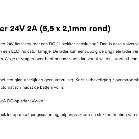
r 24V 2A (5,5 x 2,1mm rond)
een 24V fietsaccu met een DC 2.1 stekker aansluiting? Dan is deze universe
van een LED indicator lampje. De lader kan eenvoudig de originele lader ve
u’s. Als je er vragen over hebt benader ons dan zodat wij die kunnen bea
 een glad uiterlijk en geen vervuiling. Kortsluitbeveiliging / overstroomb
utomatisch nadat de batterij vol is.
V-2A DC-oplader 24V-2A;
tibel, let op de uitgangsspanning, uitgangsstroom en stekkerafmeting van d