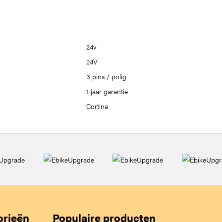
24v
24V
3 pins / polig
1 jaar garantie
Cortina
orieën
Populaire producten