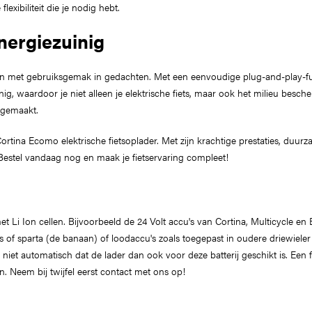
exibiliteit die je nodig hebt.
nergiezuinig
n met gebruiksgemak in gedachten. Met een eenvoudige plug-and-play-funct
nig, waardoor je niet alleen je elektrische fiets, maar ook het milieu bes
t gemaakt.
ortina Ecomo elektrische fietsoplader. Met zijn krachtige prestaties, duu
Bestel vandaag nog en maak je fietservaring compleet!
met Li Ion cellen. Bijvoorbeeld de 24 Volt accu's van Cortina, Multicycle en
of sparta (de banaan) of loodaccu's zoals toegepast in oudere driewieler 
t niet automatisch dat de lader dan ook voor deze batterij geschikt is. Een 
n. Neem bij twijfel eerst contact met ons op!