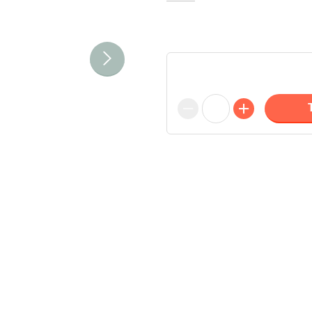
incl. BTW
Afmeting: 13 x 5,5 x 3,2 cm Accula
Shuko
Op voorraad