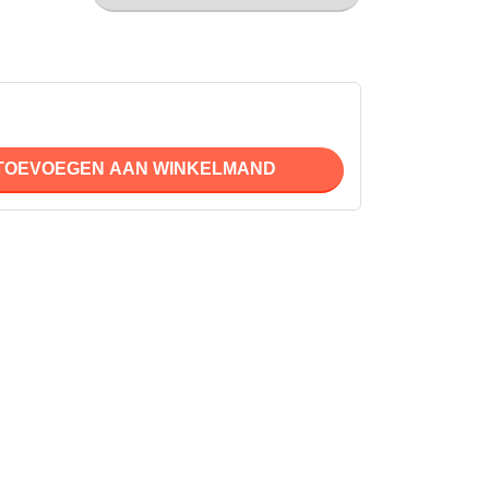
der geschikt voor alle Roetz, Vello+,Zehus Charger
TOEVOEGEN AAN WINKELMAND