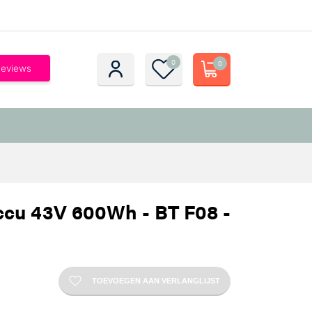
0
0
ccu 43V 600Wh - BT F08 -
TOEVOEGEN AAN VERLANGLIJST