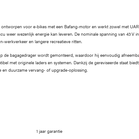
 ontworpen voor e-bikes met een Bafang-motor en werkt zowel met UART- 
 accu weer wezenlijk energie kan leveren. De nominale spanning van 43 V i
n‑werkverkeer en langere recreatieve ritten.
op de bagagedrager wordt gemonteerd, waardoor hij eenvoudig afneembaar
bel met originele laders en systemen. Dankzij de gereviseerde staat biedt
ele en duurzame vervang‑ of upgrade-oplossing.
1 jaar garantie