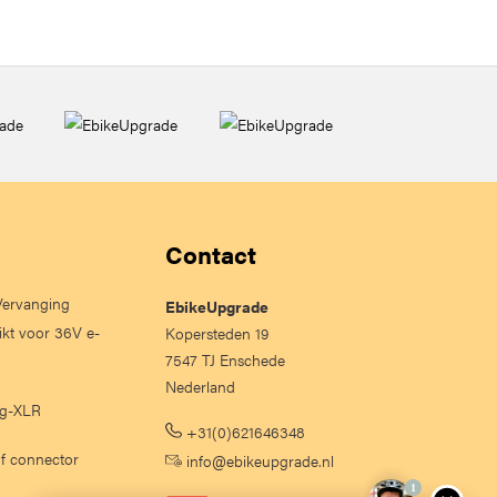
Contact
 Vervanging
EbikeUpgrade
ikt voor 36V e-
Kopersteden 19
7547 TJ Enschede
Nederland
lig-XLR
+31(0)621646348
of connector
info@ebikeupgrade.nl
1