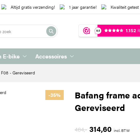
Altijd gratis verzending!
1 jaar garantie!
Kwaliteit getest
 E-bike
Accessoires
F08 - Gereviseerd
Bafang frame a
-35%
Gereviseerd
314,60
484
,-
incl. BTW