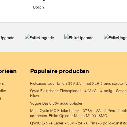
Bosch
orieën
Populaire producten
ers
Fietsaccu lader Li-ion 36V 2A - met XLR 3 pins stekker
bike
Qwic Elektrische Fietsoplader - 42V 2A - 4-polig - Gesch
bikes
s
Vogue Basic 36v accu oplader
Multi Cycle MC E-bike Lader - 37.8V - 2A - 4 Pins -4 po
connector Ebike Oplader Metco ML09-18MC
QWIC E-bike Lader - 36V - 2A - 6 Pins -6 polig-kunstst