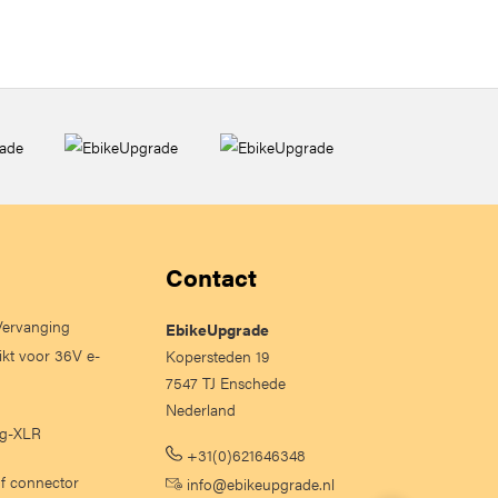
Contact
 Vervanging
EbikeUpgrade
ikt voor 36V e-
Kopersteden 19
7547 TJ Enschede
Nederland
lig-XLR
+31(0)621646348
of connector
info@ebikeupgrade.nl