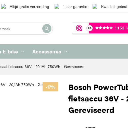
Altijd gratis verzending!
1 jaar garantie!
Kwaliteit getest
 E-bike
Accessoires
caal fietsaccu 36V - 20,1Ah 750Wh - Gereviseerd
Bosch PowerTube
-17%
fietsaccu 36V -
Gereviseerd