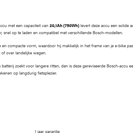
accu met een capaciteit van
20,1Ah (750Wh)
levert deze accu een solide ac
r, snel op te laden en compatibel met verschillende Bosch-modellen.
ke en compacte vorm, waardoor hij makkelijk in het frame van je e-bike pa
t of over landelijke wegen.
ra batterij zoekt voor langere ritten, dan is deze gereviseerde Bosch-accu
kenen op langdurig fietsplezier.
1 jaar garantie