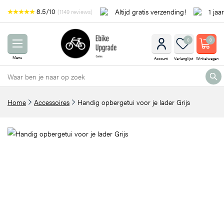
8.5/10
Altijd gratis verzending!
1 jaa
(1149 reviews)
0
0
Menu
Account
Verlanglijst
Winkelwagen
Home
Accessoires
Handig opbergetui voor je lader Grijs