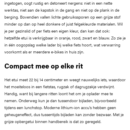
ingetogen, oogt rustig en detoneert nergens: niet in een nette
werktas, niet aan de kapstok in de gang en niet op de plank in de
berging. Bovendien vallen lichte gebruikssporen op een grijze stof
minder op dan op heel donkere of juist felgekleurde materialen. Wil
je per gezinslid of per fiets een eigen kleur, dan kan dat ook:
hetzelfde etui is verkrijgbaar in oranje, rood, zwart en blauw. Zo zie je
in één oogopslag welke lader bij welke fiets hoort, wat verwarring
voorkomt als er meerdere e-bikes in huis zijn.
Compact mee op elke rit
Het etui meet 22 bij 14 centimeter en weegt nauwelijks iets, waardoor
het moeiteloos in een fietstas, rugzak of dagrugzakje verdwijnt.
Handig, want bij langere ritten loont het om je oplader mee te
nemen. Onderweg kun je dan tussendoor bijladen, bijvoorbeeld
tijdens een lunchstop. Moderne lithium-ion accu's hebben geen
geheugeneffect, dus tussentijds bijladen kan zonder bezwaar. Met je
grijze opbergetui binnen handbereik is dat zo geregeld.