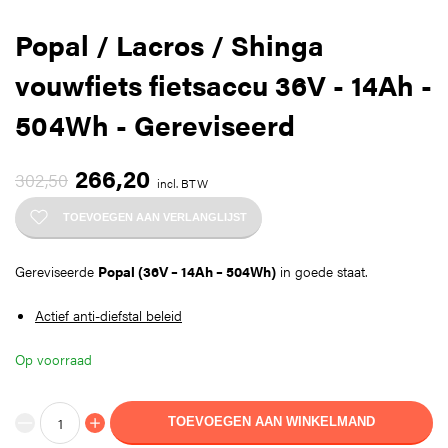
Popal / Lacros / Shinga
vouwfiets fietsaccu 36V - 14Ah -
504Wh - Gereviseerd
266,20
302,50
incl. BTW
TOEVOEGEN AAN VERLANGLIJST
Gereviseerde
Popal (36V – 14Ah – 504Wh)
in goede staat.
Actief anti-diefstal beleid
Op voorraad
TOEVOEGEN AAN WINKELMAND