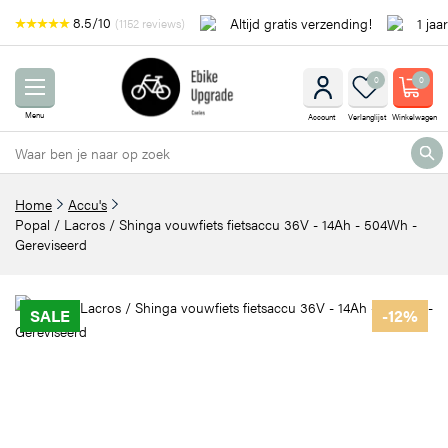
8.5/10
Altijd gratis verzending!
1 jaa
(1152 reviews)
0
0
Menu
Account
Verlanglijst
Winkelwagen
Home
Accu's
Popal / Lacros / Shinga vouwfiets fietsaccu 36V - 14Ah - 504Wh -
Gereviseerd
SALE
-12%