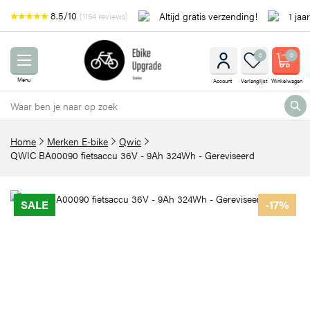
8.5/10
Altijd gratis verzending!
1 jaa
(1154 reviews)
0
0
Menu
Account
Verlanglijst
Winkelwagen
Home
Merken E-bike
Qwic
QWIC BA00090 fietsaccu 36V - 9Ah 324Wh - Gereviseerd
SALE
-17%