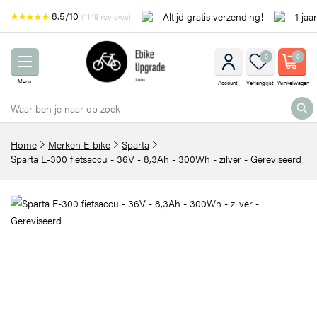
8.5/10
Altijd gratis verzending!
1 jaa
(1149 reviews)
0
0
Menu
Account
Verlanglijst
Winkelwagen
Home
Merken E-bike
Sparta
Sparta E-300 fietsaccu - 36V - 8,3Ah - 300Wh - zilver - Gereviseerd