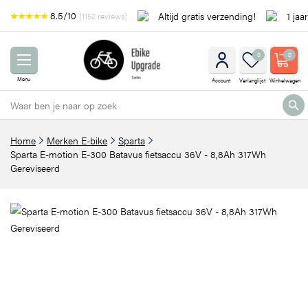
8.5/10
Altijd gratis verzending!
1 jaa
(1152 reviews)
0
0
Menu
Account
Verlanglijst
Winkelwagen
Home
Merken E-bike
Sparta
Sparta E-motion E-300 Batavus fietsaccu 36V - 8,8Ah 317Wh
Gereviseerd