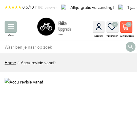
8.5/10
Altijd gratis verzending!
1 jaa
(1152 reviews)
0
0
Menu
Account
Verlanglijst
Winkelwagen
Home
Accu revisie vanaf: